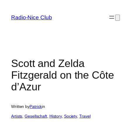
Skip
to
Radio-Nice Club
content
Scott and Zelda
Fitzgerald on the Côte
d’Azur
Written by
Patrick
in
Artists
, 
Gesellschaft
, 
History
, 
Society
, 
Travel