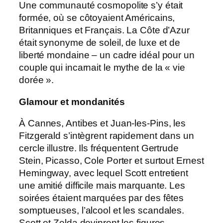
Une communauté cosmopolite s’y était
formée, où se côtoyaient Américains,
Britanniques et Français. La Côte d’Azur
était synonyme de soleil, de luxe et de
liberté mondaine – un cadre idéal pour un
couple qui incarnait le mythe de la « vie
dorée ».
Glamour et mondanités
À Cannes, Antibes et Juan-les-Pins, les
Fitzgerald s’intègrent rapidement dans un
cercle illustre. Ils fréquentent Gertrude
Stein, Picasso, Cole Porter et surtout Ernest
Hemingway, avec lequel Scott entretient
une amitié difficile mais marquante. Les
soirées étaient marquées par des fêtes
somptueuses, l’alcool et les scandales.
Scott et Zelda devinrent les figures