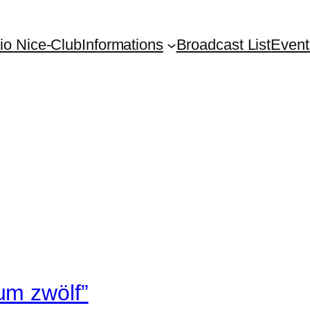
io Nice-Club
Informations
Broadcast List
Event
um zwölf”